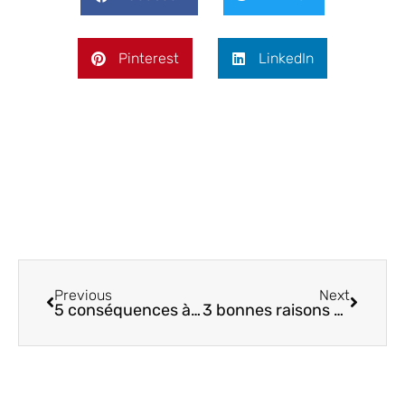
Pinterest
LinkedIn
Précédent
Suivan
Previous
Next
5 conséquences à éviter quand on change de décision
3 bonnes raisons d’en finir avec le perfectionnisme !