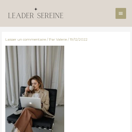
Aller
Men
au
contenu
princ
Laisser un commentaire
/ Par
Valerie
/
19/12/2022