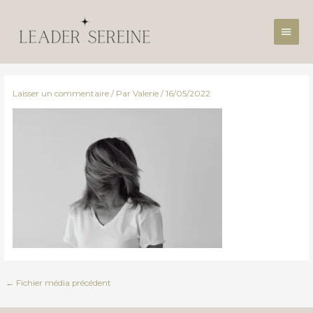
Aller
Men
au
contenu
princ
Laisser un commentaire
/ Par
Valerie
/
16/05/2022
←
Fichier média précédent