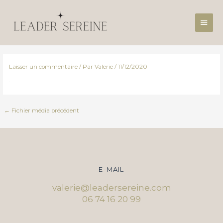
Aller
Men
au
contenu
princ
Laisser un commentaire
/ Par
Valerie
/
11/12/2020
←
Fichier média précédent
E-MAIL
valerie@leadersereine.com
06 74 16 20 99